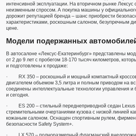
интенсивной эксплуатации. На вторичном рынке Лексус 
неизменным спросом. А покупка машины у официального
дорожит репутацией бренда – шанс приобрести безопас
характеристиками, роскошным салоном, безупречным д
цене.
Модели подержанных автомобиле
В автосалоне «Лексус-Екатеринбург» представлены мод
от 2 до 9 лет с пробегом 18-170 тысяч километров, кот
и подготовлены к продаже:
· RX 350 – роскошный и мощный компактный кроссов
двигателем объемом 3,5 литра и полным приводом на все
соединены интеллектуальные технологии управления и 
и сегодня.
· ES 200 – стильный переднеприводной седан Lexus с
стремительными очертаниями кузова с низкой линией ка
кожаным салоном. Оснащен спортивным рулем, фирме
безопасности Safety System+.
· LX 570 – полноразмерный флагманский внедорожни