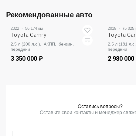
ЗАБРОНИРОВАТЬ
Рекомендованные авто
2022
·
56 174 км
2019
·
75 025 
Toyota Camry
Toyota Ca
2.5 л (200 л.с.), АКПП, бензин,
2.5 л (181 л.
передний
передний
3 350 000 ₽
2 980 000
ЗАБРОНИРОВАТЬ
ЗА
Остались вопросы?
Оставьте свои контакты и менеджер свяже