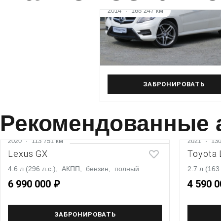
2014
·
168 247 км
Mercedes‑Benz GLK
3.5 л (249 л.с.), АКПП, бензин, 
3 090 000 ₽
ЗАБРОНИРОВАТЬ
Рекомендованные 
2020
·
113 751 км
2021
·
130
Lexus GX
Toyota 
4.6 л (296 л.с.), АКПП, бензин, полный
2.7 л (16
6 990 000 ₽
4 590 0
ЗАБРОНИРОВАТЬ