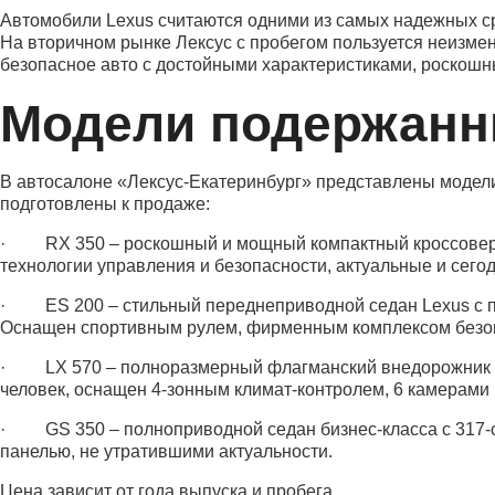
Автомобили Lexus считаются одними из самых надежных сре
На вторичном рынке Лексус с пробегом пользуется неизме
безопасное авто с достойными характеристиками, роскош
Модели подержанн
В автосалоне «Лексус-Екатеринбург» представлены модели 
подготовлены к продаже:
· RX 350 – роскошный и мощный компактный кроссовер с 
технологии управления и безопасности, актуальные и сегод
· ES 200 – стильный переднеприводной седан Lexus с пр
Оснащен спортивным рулем, фирменным комплексом безопа
· LX 570 – полноразмерный флагманский внедорожник с 
человек, оснащен 4-зонным климат-контролем, 6 камерами 
· GS 350 – полноприводной седан бизнес-класса с 317-
панелью, не утратившими актуальности.
Цена зависит от года выпуска и пробега.