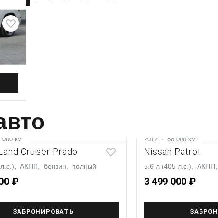
полный
авто
 000 км
2012
·
88 000 км
Land Cruiser Prado
Nissan Patrol
3 л.с.), АКПП, бензин, полный
5.6 л (405 л.с.), АКП
00 ₽
3 499 000 ₽
ЗАБРОНИРОВАТЬ
ЗАБРОН